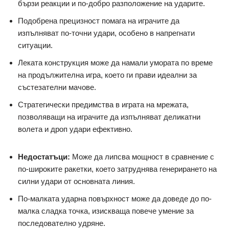
бързи реакции и по-добро разположение на ударите.
Подобрена прецизност помага на играчите да
изпълняват по-точни удари, особено в напрегнати
ситуации.
Леката конструкция може да намали умората по време
на продължителна игра, което ги прави идеални за
състезателни мачове.
Стратегически предимства в играта на мрежата,
позволяващи на играчите да изпълняват деликатни
волета и дроп удари ефективно.
Недостатъци:
Може да липсва мощност в сравнение с
по-широките ракетки, което затруднява генерирането на
силни удари от основната линия.
По-малката ударна повърхност може да доведе до по-
малка сладка точка, изискваща повече умение за
последователно удряне.