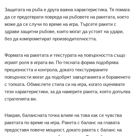
Защитата на ръба е друга важна характеристика. Тя помага
да се предотврати повреда на ръбовете на ракетата, което
може да се случи по време на игра. Търсете ракети с
здрави защитни ръбове, които могат да устоят на удари,
без да компрометират производителността.
Формата на ракетата и текстурата на повърхността също
играят роля в играта ви. По-тясната форма подобрява
прецизността и контрола, докато текстурираните
повърхности могат да подобрят завъртанията и боравенето
с топката. Обмислете стила си на игра, когато оценявате
тези характеристики, за да намерите ракета, която допълва
стратегията ви.
Накрая, балансната точка влияе на това как се чувства
ракетата по време на игра. Ракета с баланс на главата
предоставя повече мощност, докато ракета с баланс на