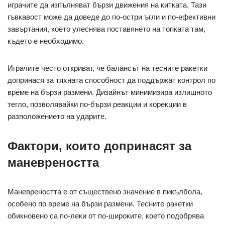
играчите да изпълняват бързи движения на китката. Тази
гъвкавост може да доведе до по-остри ъгли и по-ефективни
завъртания, което улеснява поставянето на топката там,
където е необходимо.
Играчите често откриват, че балансът на тесните ракетки
допринася за тяхната способност да поддържат контрол по
време на бързи размени. Дизайнът минимизира излишното
тегло, позволявайки по-бързи реакции и корекции в
разположението на ударите.
Фактори, които допринасят за
маневреността
Маневреността е от съществено значение в пикълбола,
особено по време на бързи размени. Тесните ракетки
обикновено са по-леки от по-широките, което подобрява