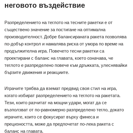
неговото въздействие
Разпределението на теглото на тесните ракетки е от
съществено значение за постигане на оптимална
производителност. Добре балансираната ракета позволява
по-добър контрол и намалява риска от умора по време на
продължителна игра. Повечето тесни ракетки са
проектирани с баланс на главата, което означава, че
теглото е разпределено повече към дръжката, улеснявайки
бързите движения и реакциите.
Играчите трябва да вземат предвид своя стил на игра,
когато избират разпределението на теглото на ракетата.
Тези, които разчитат на мощни удари, могат да се
възползват от по-равномерно разпределено тегло, докато
играчите, които се фокусират върху финеса и
прецизността, може да предпочетат по-лека ракета с
баланс на главата.