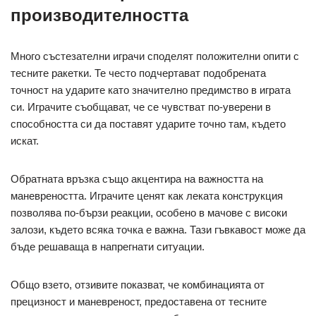
производителността
Много състезателни играчи споделят положителни опити с
тесните ракетки. Те често подчертават подобрената
точност на ударите като значително предимство в играта
си. Играчите съобщават, че се чувстват по-уверени в
способността си да поставят ударите точно там, където
искат.
Обратната връзка също акцентира на важността на
маневреността. Играчите ценят как леката конструкция
позволява по-бързи реакции, особено в мачове с високи
залози, където всяка точка е важна. Тази гъвкавост може да
бъде решаваща в напрегнати ситуации.
Общо взето, отзивите показват, че комбинацията от
прецизност и маневреност, предоставена от тесните