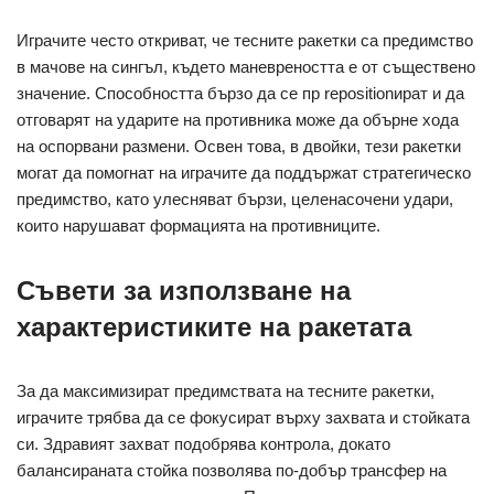
Играчите често откриват, че тесните ракетки са предимство
в мачове на сингъл, където маневреността е от съществено
значение. Способността бързо да се пр repositionират и да
отговарят на ударите на противника може да обърне хода
на оспорвани размени. Освен това, в двойки, тези ракетки
могат да помогнат на играчите да поддържат стратегическо
предимство, като улесняват бързи, целенасочени удари,
които нарушават формацията на противниците.
Съвети за използване на
характеристиките на ракетата
За да максимизират предимствата на тесните ракетки,
играчите трябва да се фокусират върху захвата и стойката
си. Здравият захват подобрява контрола, докато
балансираната стойка позволява по-добър трансфер на