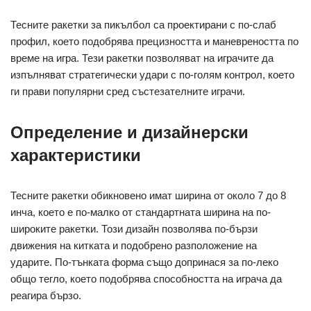
Тесните ракетки за пикълбол са проектирани с по-слаб
профил, което подобрява прецизността и маневреността по
време на игра. Тези ракетки позволяват на играчите да
изпълняват стратегически удари с по-голям контрол, което
ги прави популярни сред състезателните играчи.
Определение и дизайнерски
характеристики
Тесните ракетки обикновено имат ширина от около 7 до 8
инча, което е по-малко от стандартната ширина на по-
широките ракетки. Този дизайн позволява по-бързи
движения на китката и подобрено разположение на
ударите. По-тънката форма също допринася за по-леко
общо тегло, което подобрява способността на играча да
реагира бързо.