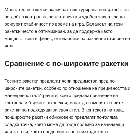
Много тесни ракетки включват текстурирана повърхност за
по-добър контрол на завъртанията и удобен захват, за да
осигурят стабилност по време на игра. Балансът на тези
ракетки често е оптимизиран, за да поддържа както
мощност, така и финес, отговаряйки на различни стилове на
игра.
Сравнение с по-широките ракетки
Тесните ракетки предлагат ясни предимства пред по-
широките ракетки, особено по отношение на прецизността и
маневреността. Играчите, които придават значение на
контрола и бързите рефлекси, могат да намерят тесните
ракетки по-подходящи за своя стил. В контекста на това,
по-широките ракетки обикновено предлагат по-голяма
сладка точка, което може да бъде полезно за начинаещи
или за тези, които предпочитат по-снизходителна