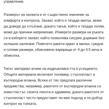
управление.
Размерът на захвата е от съществено значение за
комфорта и контрола. Захват, който е твърде малък, може
да доведе до хлъзгане, докато такъв, който е твърде голям,
може да причини напрежение. Измерете размера на ръката
си и изберете захват, който позволява сигурно държане без
излишно налягане. Повечето ракети идват в малки, средни
и големи размери, обикновено вариращи от 4 до 4.5 инча в
обиколка.
Типът материал влияе на издръжливостта и усещането.
Общите материали включват полимер, стъклопласт и
въглеродни влакна. Всеки от тях предлага различни
предимства; например, ракетите от въглеродни влакна са
известни със своята лекота и здравина, докато ракетите от
стъклопласт често предоставят по-мек подход и по-добър
контрол на топката.