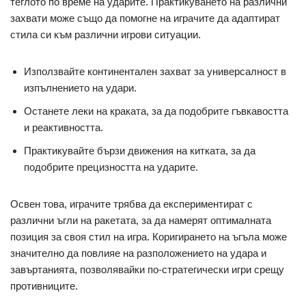
теглото по време на ударите. Практикуването на различни
захвати може също да помогне на играчите да адаптират
стила си към различни игрови ситуации.
Използвайте континентален захват за универсалност в
изпълнението на удари.
Останете леки на краката, за да подобрите гъвкавостта
и реактивността.
Практикувайте бързи движения на китката, за да
подобрите прецизността на ударите.
Освен това, играчите трябва да експериментират с
различни ъгли на ракетата, за да намерят оптималната
позиция за своя стил на игра. Коригирането на ъгъла може
значително да повлияе на разположението на удара и
завъртанията, позволявайки по-стратегически игри срещу
противниците.