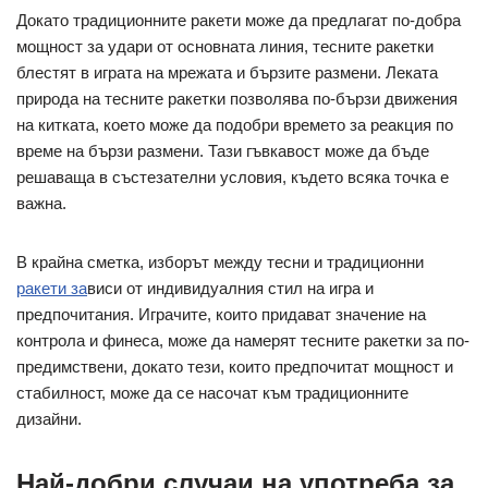
Докато традиционните ракети може да предлагат по-добра
мощност за удари от основната линия, тесните ракетки
блестят в играта на мрежата и бързите размени. Леката
природа на тесните ракетки позволява по-бързи движения
на китката, което може да подобри времето за реакция по
време на бързи размени. Тази гъвкавост може да бъде
решаваща в състезателни условия, където всяка точка е
важна.
В крайна сметка, изборът между тесни и традиционни
ракети за
виси от индивидуалния стил на игра и
предпочитания. Играчите, които придават значение на
контрола и финеса, може да намерят тесните ракетки за по-
предимствени, докато тези, които предпочитат мощност и
стабилност, може да се насочат към традиционните
дизайни.
Най-добри случаи на употреба за