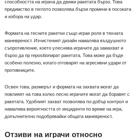
способността на играча да движи ракетата бързо. Това
предимство в теглото позволява бързи промени в посоката
и избора на удар.
Формата на тесните ракетки също играе роля в тяхната
маневреност. Изчистеният дизайн намалява въздушното
съпротивление, което улеснява играчите да замахват и
бързо да пр repositionират ракетата. Това може да бъде
особено полезно, когато отговарят на агресивни удари от
противниците.
Освен това, размерът и формата на захвата могат да
повлияят на това колко лесно играчите могат да боравят с
ракетата. Удобният захват позволява по-добър контрол и
намалява вероятността от инциденти по време на игра,
допълнително подобрявайки общата маневреност.
Отзиви на играчи относно