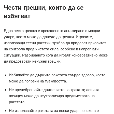
Чести грешки, които да се
избягват
Една честа грешка е прекаленото ангажиране с мощни
удари, което може да доведе до грешки. Играчите,
използващи тесни ракетки, трябва да придават приоритет
на контрола пред чистата сила, особено в напрегнати
ситуации. Разбирането кога да играят консервативно може
да предотврати ненужни грешки.
Избягвайте да държите ракетата твърде здраво, което
може да попречи на гъвкавостта.
Не пренебрегвайте движението на краката; лошата
позиция може да неутрализира предимствата на
ракетата.
Не използвайте ракетата за всеки удар; понякога е