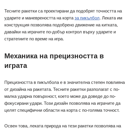
Тесните ракетки са проектирани да подобрят точността на
ударите и маневреността на корта
за пикълбол
. Леката им
конструкция позволява подобрено движение на китката,
давайки на играчите по-добър контрол върху ударите и
стратегиите по време на игра.
Механика на прецизността в
играта
Прецизността в пикълбола е в значителна степен повлияна
от дизайна на ракетата. Тесните ракетки разполагат с по-
малка ударна повърхност, което може да доведе до по-
фокусирани удари. Този дизайн позволява на играчите да
целят специфични области на корта с по-голяма точност.
Освен това, леката природа на тези ракетки позволява на