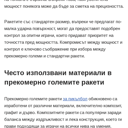
мощност понякога може да бъде за сметка на прецизността.
Ракетите със стандартен размер, въпреки че предлагат по-
малка ударна повърхност, могат да предоставят подобрен
контрол за опитни играчи, които придават приоритет на
точността пред мощността. Компромисът между мощност и
контрол е ключово съображение при избора между
прекомерно големи и стандартни ракети.
Често използвани материали в
прекомерно големите ракети
Прекомерно големите ракети
за пикълбол
обикновено са
изработени от различни материали, включително композит,
графит и дърво. Композитните ракети са популярни заради
баланса между издръжливост и лека конструкция, което ги
прави подходящи за играчи на всички нива на умения.