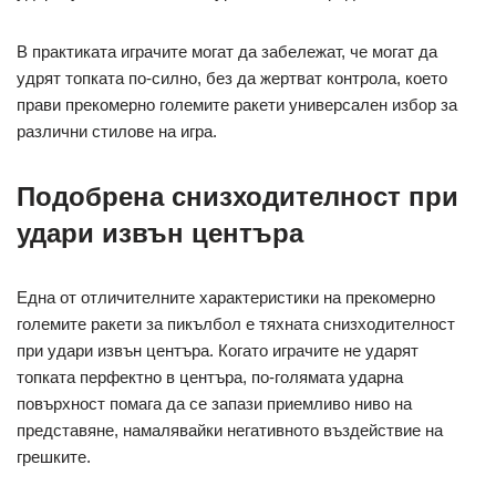
В практиката играчите могат да забележат, че могат да
удрят топката по-силно, без да жертват контрола, което
прави прекомерно големите ракети универсален избор за
различни стилове на игра.
Подобрена снизходителност при
удари извън центъра
Една от отличителните характеристики на прекомерно
големите ракети за пикълбол е тяхната снизходителност
при удари извън центъра. Когато играчите не ударят
топката перфектно в центъра, по-голямата ударна
повърхност помага да се запази приемливо ниво на
представяне, намалявайки негативното въздействие на
грешките.