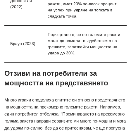
Джонс и Ли
ракети, имат 20% по-висок процент
(2022)
на успех при удряне на топката в
сладката точка.
Подчертано е, че по-големите ракети
могат да намалят въздействието на
Браун (2023)
грешките, запазвайки мощността на
удара до 30%.
Отзиви на потребители за
мощността на представянето
Много играчи споделиха опитите си относно представянето
на мощността на прекомерно големите ракети. Например,
един потребител отбеляза: “Преминаването на прекомерно
голяма ракета направи сервизите ми много по-мощни и мога
да удрям по-силно, без да се притеснявам, че ще пропусна