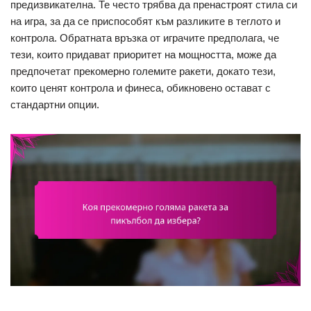
предизвикателна. Те често трябва да пренастроят стила си
на игра, за да се приспособят към разликите в теглото и
контрола. Обратната връзка от играчите предполага, че
тези, които придават приоритет на мощността, може да
предпочетат прекомерно големите ракети, докато тези,
които ценят контрола и финеса, обикновено остават с
стандартни опции.