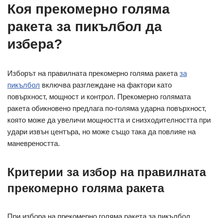
Коя прекомерно голяма
ракета за пикълбол да
избера?
Изборът на правилната прекомерно голяма ракета
за
пикълбол
включва разглеждане на фактори като
повърхност, мощност и контрол. Прекомерно голямата
ракета обикновено предлага по-голяма ударна повърхност,
която може да увеличи мощността и снизходителността при
удари извън центъра, но може също така да повлияе на
маневреността.
Критерии за избор на правилната
прекомерно голяма ракета
При избора на прекомерно голяма ракета за пикълбол,