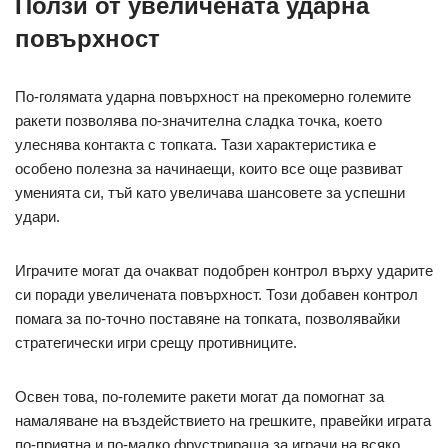
Ползи от увеличената ударна
повърхност
По-голямата ударна повърхност на прекомерно големите
ракети позволява по-значителна сладка точка, което
улеснява контакта с топката. Тази характеристика е
особено полезна за начинаещи, които все още развиват
уменията си, тъй като увеличава шансовете за успешни
удари.
Играчите могат да очакват подобрен контрол върху ударите
си поради увеличената повърхност. Този добавен контрол
помага за по-точно поставяне на топката, позволявайки
стратегически игри срещу противниците.
Освен това, по-големите ракети могат да помогнат за
намаляване на въздействието на грешките, правейки играта
по-приятна и по-малко фрустрираща за играчи на всяко