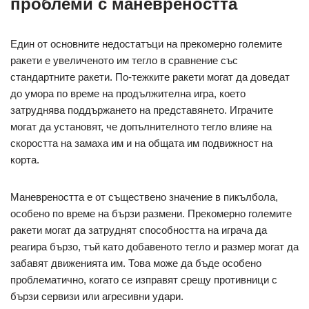
проблеми с маневреността
Един от основните недостатъци на прекомерно големите
ракети е увеличеното им тегло в сравнение със
стандартните ракети. По-тежките ракети могат да доведат
до умора по време на продължителна игра, което
затруднява поддържането на представянето. Играчите
могат да установят, че допълнителното тегло влияе на
скоростта на замаха им и на общата им подвижност на
корта.
Маневреността е от съществено значение в пикълбола,
особено по време на бързи размени. Прекомерно големите
ракети могат да затруднят способността на играча да
реагира бързо, тъй като добавеното тегло и размер могат да
забавят движенията им. Това може да бъде особено
проблематично, когато се изправят срещу противници с
бързи сервизи или агресивни удари.