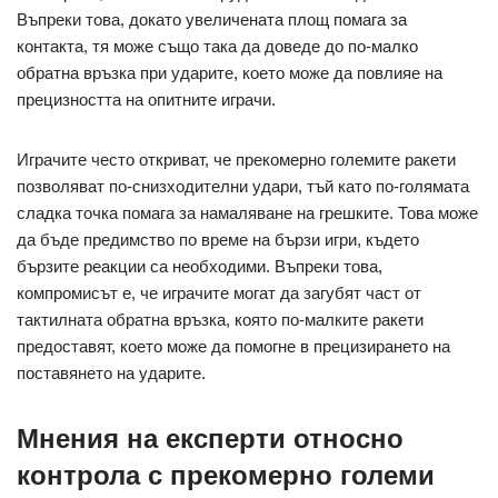
Въпреки това, докато увеличената площ помага за
контакта, тя може също така да доведе до по-малко
обратна връзка при ударите, което може да повлияе на
прецизността на опитните играчи.
Играчите често откриват, че прекомерно големите ракети
позволяват по-снизходителни удари, тъй като по-голямата
сладка точка помага за намаляване на грешките. Това може
да бъде предимство по време на бързи игри, където
бързите реакции са необходими. Въпреки това,
компромисът е, че играчите могат да загубят част от
тактилната обратна връзка, която по-малките ракети
предоставят, което може да помогне в прецизирането на
поставянето на ударите.
Мнения на експерти относно
контрола с прекомерно големи