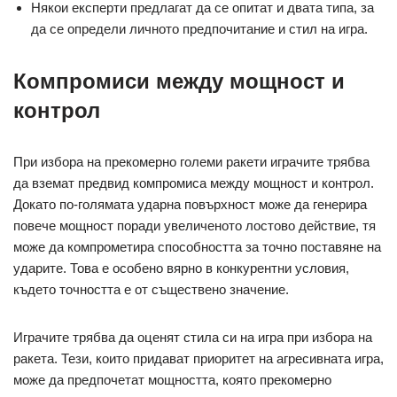
Някои експерти предлагат да се опитат и двата типа, за
да се определи личното предпочитание и стил на игра.
Компромиси между мощност и
контрол
При избора на прекомерно големи ракети играчите трябва
да вземат предвид компромиса между мощност и контрол.
Докато по-голямата ударна повърхност може да генерира
повече мощност поради увеличеното лостово действие, тя
може да компрометира способността за точно поставяне на
ударите. Това е особено вярно в конкурентни условия,
където точността е от съществено значение.
Играчите трябва да оценят стила си на игра при избора на
ракета. Тези, които придават приоритет на агресивната игра,
може да предпочетат мощността, която прекомерно