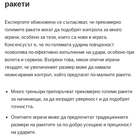
ракети
Експертите обикновено се съгласяват, че прекомерно
големите ракети могат да подобрят контрола за много
играчи, особено за тези, които са нови в играта.
Консенсусът е, че по-голямата ударна повърхност
позволява по-ефективно изпълнение на удари, особено при
волета и сервизи. Въпреки това, някои опитни играчи
твърдят, че увеличеният размер може да намали
нюансирания контрол, който предлагат по-малките ракети.
Много треньори препоръчват прекомерно големи ракети
за начинаещи, за да изградят увереност и да подобрят
точността.
Опитните играчи може да предпочетат традиционните
размери на ракетите за по-добро усещане и прецизност
на ударите.