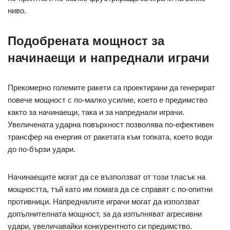
ниво.
Подобрената мощност за
начинаещи и напреднали играчи
Прекомерно големите ракети са проектирани да генерират
повече мощност с по-малко усилие, което е предимство
както за начинаещи, така и за напреднали играчи.
Увеличената ударна повърхност позволява по-ефективен
трансфер на енергия от ракетата към топката, което води
до по-бързи удари.
Начинаещите могат да се възползват от този тласък на
мощността, тъй като им помага да се справят с по-опитни
противници. Напредналите играчи могат да използват
допълнителната мощност, за да изпълняват агресивни
удари, увеличавайки конкурентното си предимство.