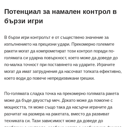
Потенциал за намален контрол в
бързи игри
В бързи игри контролът е от съществено значение за
изпълнението на прецизни удари. Прекомерно големите
ракети могат да компрометират този контрол поради по-
голямата си ударна повърхност, което може да доведе до
по-малка точност при поставянето на ударите. Играчите
могат да имат затруднения да насочват топката ефективно,
което води до повече непредизвикани грешки.
По-голямата сладка точка на прекомерно голямата ракета
може да бъде двуостър меч. Докато може да помогне с
мощността, тя може също така да насърчи играчите да
разчитат на размера на ракетата, вместо да развиват
техниката си. Тази зависимост може да доведе до