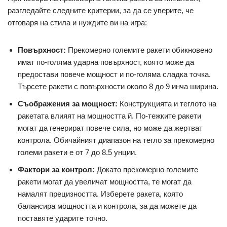
разгледайте следните критерии, за да се уверите, че
отговаря на стила и нуждите ви на игра:
Повърхност:
Прекомерно големите ракети обикновено
имат по-голяма ударна повърхност, която може да
предостави повече мощност и по-голяма сладка точка.
Търсете ракети с повърхности около 8 до 9 инча ширина.
Съображения за мощност:
Конструкцията и теглото на
ракетата влияят на мощността й. По-тежките ракети
могат да генерират повече сила, но може да жертват
контрола. Обичайният диапазон на тегло за прекомерно
големи ракети е от 7 до 8.5 унции.
Фактори за контрол:
Докато прекомерно големите
ракети могат да увеличат мощността, те могат да
намалят прецизността. Изберете ракета, която
балансира мощността и контрола, за да можете да
поставяте ударите точно.