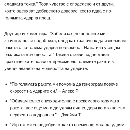
сладката точка.” Това чувство е споделено и от други,
които оценяват добавеното доверие, което идва с по-
голямата ударна площ.
Друг играч коментира: “Забелязах, че волетите ми
значително се подобриха, след като започнах да използвам
ракета с по-голяма ударна повърхност. Наистина усещам
разликата в мощността.” Такива отзиви подчертават
практическите ползи от прекомерно големите ракети в
увеличаването на мощността на ударите.
“По-голямата ракета ми помогна да генерирам повече
скорост на ударите си.” – Алекс Р.
“Обичам колко снизходителна е прекомерно голямата
ракета; все още мога да удрям силно, дори когато не съм
перфектно подравнен.” – Джейми Т.
“Играта ми се подобри, откакто преминах; мога да удрям