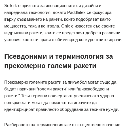
Selkirk е призната за иновационните си дизайни и
напреднала технология, докато Paddletek се фокусира
върху създаването на ракети, които подобряват както
мощността, така и контрола. Onix е известен със своите
издръжливи ракети, които се представят добре в различни
условия, което ги прави любими сред конкурентните играчи.
Псевдоними и терминология за
прекомерно големи ракети
Прекомерно големите ракети за пикълбол могат също да
бъдат наричани “големи ракети” или “широкобедрени
ракети.” Тези термини подчертават увеличената ударна
повърхност и могат да помогнат на играчите да
идентифицират правилното оборудване за техните нужди.
Разбирането на терминологията е от съществено значение