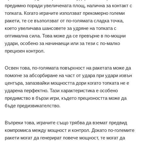
предимно поради увеличената площ, налична за контакт с
топката. Когато играчите използват прекомерно големи
ракети, те се възползват от по-голямата сладка точка,
което увеличава шансовете за удряне на топката с
оптимална сила. Това може да се превърне в по-мощни
удари, особено за начинаещи или за тези с по-малко
прецизен контрол.
Освен това, по-голямата повърхност на ракетата може да
помогне за абсорбиране на част от удара при удари извън
центъра, запазвайки мощността дори когато топката не е
ударена перфектно. Тази характеристика е особено
предимство в бързи игри, където прецизността може да
бъде предизвикателство.
Въпреки това, играчите също трябва да вземат предвид
компромиса между мощност и контрол. Докато по-големите
ракети могат да генерират повече мощност, те могат да