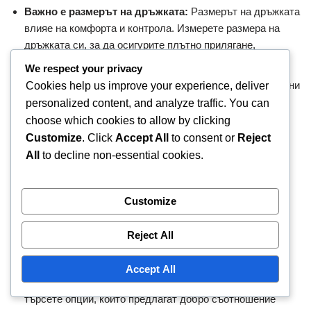
Важно е размерът на дръжката:
Размерът на дръжката
влияе на комфорта и контрола. Измерете размера на
дръжката си, за да осигурите плътно прилягане,
обикновено в диапазона от 4 до 4.5 инча в обиколка.
We respect your privacy
Типове материали:
Ракетите са изработени от различни
Cookies help us improve your experience, deliver
материали, включително композит, дърво и графит.
personalized content, and analyze traffic. You can
Композитните ракети често предоставят добър баланс
choose which cookies to allow by clicking
между издръжливост и представяне.
Customize
. Click
Accept All
to consent or
Reject
All
to decline non-essential cookies.
Баланс на теглото:
Помислете дали предпочитате
ракета с тежест в главата или балансирана ракета.
Ракета с тежест в главата може да предостави повече
Customize
мощност, докато балансираната ракета предлага по-
добра маневреност.
Reject All
Ценови диапазон:
Прекомерно големите ракети могат
да варират значително в цената, обикновено в
Accept All
диапазона от $50 до $200. Определете бюджета си и
търсете опции, които предлагат добро съотношение