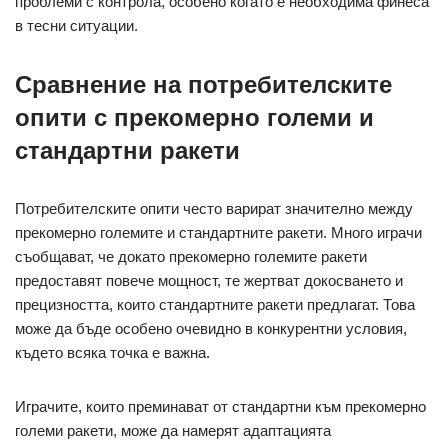
проблеми с контрола, особено когато е необходима финеса
в тесни ситуации.
Сравнение на потребителските
опити с прекомерно големи и
стандартни ракети
Потребителските опити често варират значително между
прекомерно големите и стандартните ракети. Много играчи
съобщават, че докато прекомерно големите ракети
предоставят повече мощност, те жертват докосването и
прецизността, които стандартните ракети предлагат. Това
може да бъде особено очевидно в конкурентни условия,
където всяка точка е важна.
Играчите, които преминават от стандартни към прекомерно
големи ракети, може да намерят адаптацията