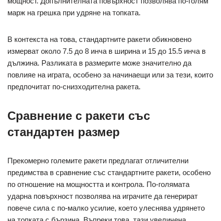
мощност. Допълнителната повърхност позволява по-голям
марж на грешка при удряне на топката.
В контекста на това, стандартните ракети обикновено
измерват около 7.5 до 8 инча в ширина и 15 до 15.5 инча в
дължина. Разликата в размерите може значително да
повлияе на играта, особено за начинаещи или за тези, които
предпочитат по-снизходителна ракета.
Сравнение с ракети със
стандартен размер
Прекомерно големите ракети предлагат отличителни
предимства в сравнение със стандартните ракети, особено
по отношение на мощността и контрола. По-голямата
ударна повърхност позволява на играчите да генерират
повече сила с по-малко усилие, което улеснява удрянето
на топката с бързина. Въпреки това, тази увеличена