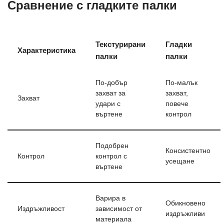
Сравнение с гладките палки
Текстурирани
Гладки
Характеристика
палки
палки
По-добър
По-малък
захват за
захват,
Захват
удари с
повече
въртене
контрол
Подобрен
Консистентно
Контрол
контрол с
усещане
въртене
Варира в
Обикновено
Издръжливост
зависимост от
издръжливи
материала