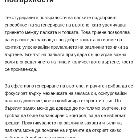
Текстурираните повърхности на палките подобряват
способността за генериране на въртене, като увеличават
триенето между палката и топката. Това триене позволява
на играчите да захващат по-добре топката по време на
контакт, улеснявайки прилагането на различни техники за
въртене. Ъгълът на палката при удара също играе важна
роля в определянето на типа и количеството въртене, което
се произвежда.
За ефективно генериране на въртене, играчите трябва да се
фокусират върху механиката на замаха си, осигурявайки
плавно движение, което комбинира скорост и ъгъл. По-
бързият замах може да доведе до по-голямо въртене, но
трябва да бъде балансиран с контрол, за да се избегнат
грешки. Практикуването на различни захвати и ъгли на
палката може да помогне на играчите да открият какво
работи най-добре за техния стил.