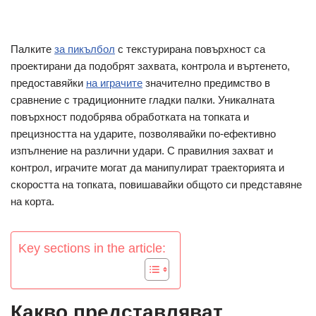
Палките
за пикълбол
с текстурирана повърхност са
проектирани да подобрят захвата, контрола и въртенето,
предоставяйки
на играчите
значително предимство в
сравнение с традиционните гладки палки. Уникалната
повърхност подобрява обработката на топката и
прецизността на ударите, позволявайки по-ефективно
изпълнение на различни удари. С правилния захват и
контрол, играчите могат да манипулират траекторията и
скоростта на топката, повишавайки общото си представяне
на корта.
Key sections in the article:
Какво представляват