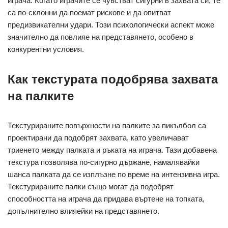
играча. Когато играчите се чувстват сигурни в захвата си, те
са по-склонни да поемат рискове и да опитват
предизвикателни удари. Този психологически аспект може
значително да повлияе на представянето, особено в
конкурентни условия.
Как текстурата подобрява захвата
на палките
Текстурираните повърхности на палките за пикълбол са
проектирани да подобрят захвата, като увеличават
триенето между палката и ръката на играча. Тази добавена
текстура позволява по-сигурно държане, намалявайки
шанса палката да се изплъзне по време на интензивна игра.
Текстурираните палки също могат да подобрят
способността на играча да придава въртене на топката,
допълнително влияейки на представянето.