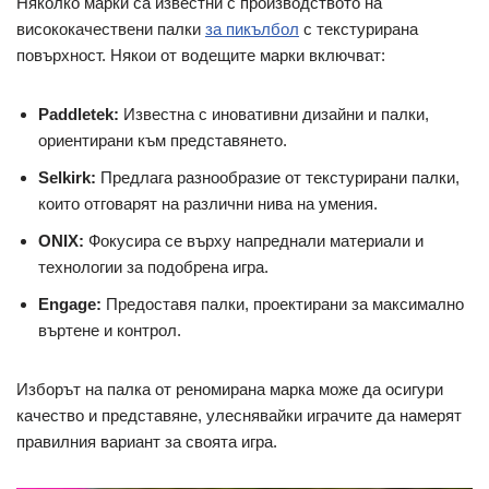
Няколко марки са известни с производството на
висококачествени палки
за пикълбол
с текстурирана
повърхност. Някои от водещите марки включват:
Paddletek:
Известна с иновативни дизайни и палки,
ориентирани към представянето.
Selkirk:
Предлага разнообразие от текстурирани палки,
които отговарят на различни нива на умения.
ONIX:
Фокусира се върху напреднали материали и
технологии за подобрена игра.
Engage:
Предоставя палки, проектирани за максимално
въртене и контрол.
Изборът на палка от реномирана марка може да осигури
качество и представяне, улеснявайки играчите да намерят
правилния вариант за своята игра.