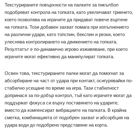
Текстурираните повърхности на палките за пикълбол
подобряват контрола на топката, като увеличават триенето,
което позволява на играчите да придават повече въртене
на топката. Този добавен захват помага при изпълнението
на различни удари, като топспин, бекспин и резки, което
улеснява контролирането на движението на топката.
Резултатът е по-динамично игрово изживяване, при което
играчите могат ефективно да манипулират топката.
Освен това, текстурираните палки могат да помогнат за
абсорбиране на част от удара при контакт, осигурявайки по-
стабилно усещане по време на игра. Тази стабилност
допринася за по-добър контрол, тъй като играчите могат да
поддържат фокуса си върху поставянето на ударите,
вместо да компенсират вибрациите на палката. В крайна
сметка, комбинацията от подобрен захват и абсорбция на
удара води до подобрено представяне на корта.