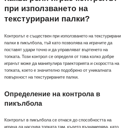
при използването на
текстурирани палки?
Контролът е съществен при използването на текстурирани
палки в пикълбола, тъй като позволява на играчите да
поставят удари точно и да управляват въртенето на
топката. Този контрол се определя от това колко добре
играчът може да манипулира траекторията и скоростта на
топката, което е значително подобрено от уникалната
повърхност на текстурираните палки.
Определение на контрола в
пикълбола
Контролът в пикълбола се отнася до способността на
играча да насочва топката там, където възнамерява, като