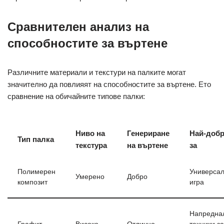
Сравнителен анализ на
способностите за въртене
Различните материали и текстури на палките могат
значително да повлияят на способностите за въртене. Ето
сравнение на обичайните типове палки:
Ниво на
Генериране
Най-доб
Тип палка
текстура
на въртене
за
Полимерен
Универса
Умерено
Добро
композит
игра
Напредна