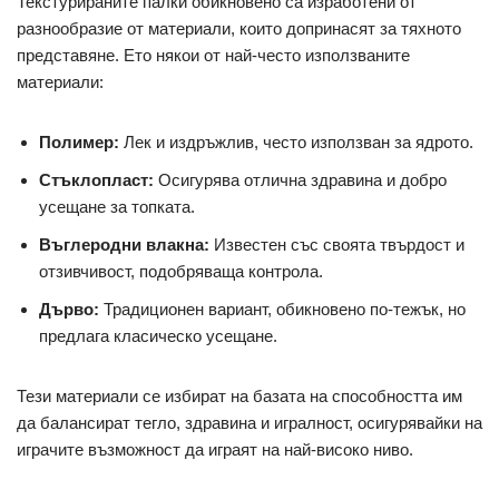
Текстурираните палки обикновено са изработени от
разнообразие от материали, които допринасят за тяхното
представяне. Ето някои от най-често използваните
материали:
Полимер:
Лек и издръжлив, често използван за ядрото.
Стъклопласт:
Осигурява отлична здравина и добро
усещане за топката.
Въглеродни влакна:
Известен със своята твърдост и
отзивчивост, подобряваща контрола.
Дърво:
Традиционен вариант, обикновено по-тежък, но
предлага класическо усещане.
Тези материали се избират на базата на способността им
да балансират тегло, здравина и игралност, осигурявайки на
играчите възможност да играят на най-високо ниво.