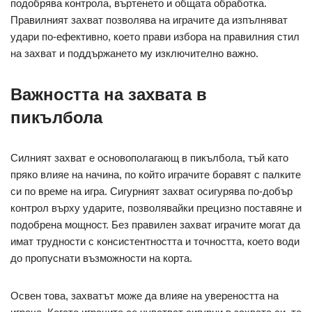
подобрява контрола, въртенето и общата обработка.
Правилният захват позволява на играчите да изпълняват
удари по-ефективно, което прави избора на правилния стил
на захват и поддържането му изключително важно.
Важността на захвата в
пикълбола
Силният захват е основополагающ в пикълбола, тъй като
пряко влияе на начина, по който играчите боравят с палките
си по време на игра. Сигурният захват осигурява по-добър
контрол върху ударите, позволявайки прецизно поставяне и
подобрена мощност. Без правилен захват играчите могат да
имат трудности с консистентността и точността, което води
до пропуснати възможности на корта.
Освен това, захватът може да влияе на увереността на