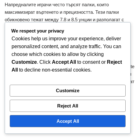
Напредналите играчи често търсят палки, които
максимизират въртенето и прецизността. Тези палки
обикновено тежат между 7.8 и 8.5 унции и разполагат с
напреднали
материали за
подобрено представяне.
We respect your privacy
Текстурираната повърхност е от съществено значение за
Cookies help us improve your experience, deliver
генериране на високи нива на въртене, които опитните
personalized content, and analyze traffic. You can
играчи желаят.
choose which cookies to allow by clicking
Customize
. Click
Accept All
to consent or
Reject
Най-добрите избори за напреднали играчи включват ProLite
All
to decline non-essential cookies.
Supernova и Gamma Sports 2.0. Тези палки са проектирани
за играчи, които са овладели контрола и търсят да повишат
играта си с изключителни способности за въртене и
Customize
отзивчивост.
Reject All
Ключови характеристики, които
Accept All
да се вземат под внимание