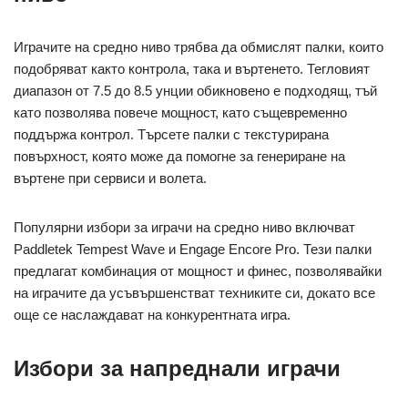
Играчите на средно ниво трябва да обмислят палки, които
подобряват както контрола, така и въртенето. Тегловият
диапазон от 7.5 до 8.5 унции обикновено е подходящ, тъй
като позволява повече мощност, като същевременно
поддържа контрол. Търсете палки с текстурирана
повърхност, която може да помогне за генериране на
въртене при сервиси и волета.
Популярни избори за играчи на средно ниво включват
Paddletek Tempest Wave и Engage Encore Pro. Тези палки
предлагат комбинация от мощност и финес, позволявайки
на играчите да усъвършенстват техниките си, докато все
още се наслаждават на конкурентната игра.
Избори за напреднали играчи