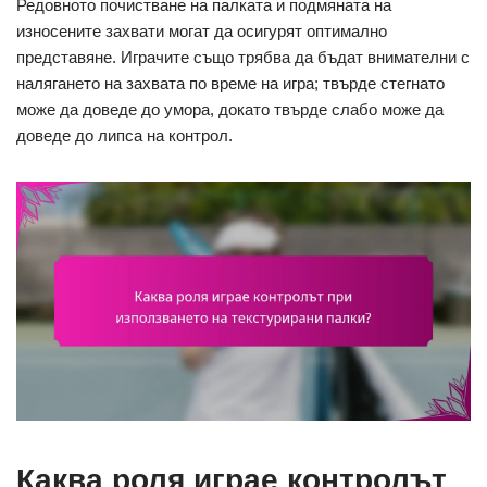
Редовното почистване на палката и подмяната на
износените захвати могат да осигурят оптимално
представяне. Играчите също трябва да бъдат внимателни с
налягането на захвата по време на игра; твърде стегнато
може да доведе до умора, докато твърде слабо може да
доведе до липса на контрол.
Каква роля играе контролът