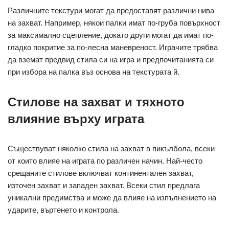
Различните текстури могат да предоставят различни нива
на захват. Например, някои палки имат по-груба повърхност
за максимално сцепление, докато други могат да имат по-
гладко покритие за по-лесна маневреност. Играчите трябва
да вземат предвид стила си на игра и предпочитанията си
при избора на палка въз основа на текстурата й.
Стилове на захват и тяхното
влияние върху играта
Съществуват няколко стила на захват в пикълбола, всеки
от които влияе на играта по различен начин. Най-често
срещаните стилове включват континентален захват,
източен захват и западен захват. Всеки стил предлага
уникални предимства и може да влияе на изпълнението на
ударите, въртенето и контрола.