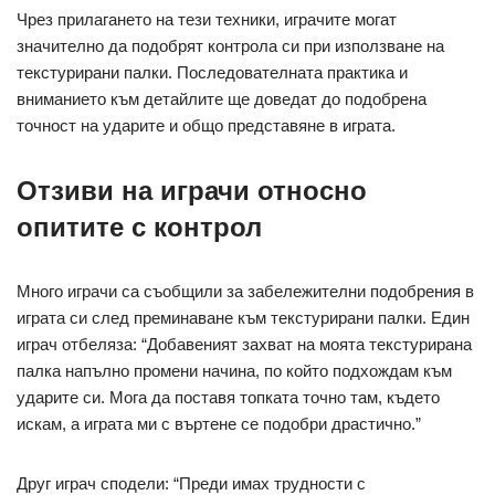
Чрез прилагането на тези техники, играчите могат
значително да подобрят контрола си при използване на
текстурирани палки. Последователната практика и
вниманието към детайлите ще доведат до подобрена
точност на ударите и общо представяне в играта.
Отзиви на играчи относно
опитите с контрол
Много играчи са съобщили за забележителни подобрения в
играта си след преминаване към текстурирани палки. Един
играч отбеляза: “Добавеният захват на моята текстурирана
палка напълно промени начина, по който подхождам към
ударите си. Мога да поставя топката точно там, където
искам, а играта ми с въртене се подобри драстично.”
Друг играч сподели: “Преди имах трудности с