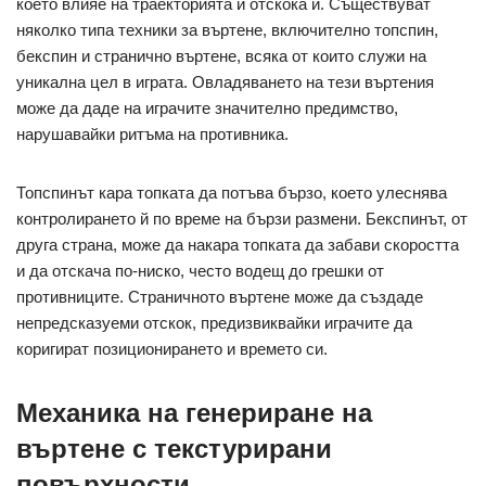
което влияе на траекторията и отскока й. Съществуват
няколко типа техники за въртене, включително топспин,
бекспин и странично въртене, всяка от които служи на
уникална цел в играта. Овладяването на тези въртения
може да даде на играчите значително предимство,
нарушавайки ритъма на противника.
Топспинът кара топката да потъва бързо, което улеснява
контролирането й по време на бързи размени. Бекспинът, от
друга страна, може да накара топката да забави скоростта
и да отскача по-ниско, често водещ до грешки от
противниците. Страничното въртене може да създаде
непредсказуеми отскок, предизвиквайки играчите да
коригират позиционирането и времето си.
Механика на генериране на
въртене с текстурирани
повърхности