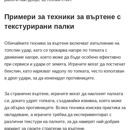
Примери за техники за въртене с
текстурирани палки
Обичайните техники за въртене включват изпълнение на
топспин удар, като се прокарва нагоре по топката с
движение нагоре, което може да бъде особено ефективно
при сервиси и удари от земята. Играчите могат да постигнат
бекспин, като нарязват надолу по топката, често използван
в дроп удари, за да изненадат противниците.
За странично въртене, играчите могат да наклонят палката
си, докато удрят топката, създавайки извивка, която може
да обърка противниците. Всяка техника изисква практика за
овладяване, а играчите трябва да експериментират с
различни текстури на палките, за да намерят най-добрия
вариант за своите стратегии за въртене.