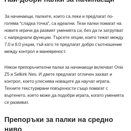
За начинаещи, палките, които са леки и предлагат по-
голяма “сладка точка”, са идеални. Тези палки помагат на
новите играчи да развият уменията си, без да ги затрупват
с напреднали функции. Търсете опции, които тежат между
7.0 и 8.0 унции, тъй като те предлагат добро съотношение
между контрол и маневреност.
Някои препоръчителни палки за начинаещи включват Onix
Z5 и Selkirk Neo. И двете предлагат отличен захват и
контрол, което улеснява новаците да научат играта.
Техните текстурирани повърхности също помагат с
въртенето, което може да подобри играта, когато уменията
се развиват.
Препоръки за палки на средно
ниво