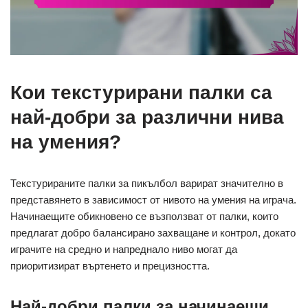
Кои текстурирани палки са
най-добри за различни нива
на умения?
Текстурираните палки за пикълбол варират значително в
представянето в зависимост от нивото на умения на играча.
Начинаещите обикновено се възползват от палки, които
предлагат добро балансирано захващане и контрол, докато
играчите на средно и напреднало ниво могат да
приоритизират въртенето и прецизността.
Най-добри палки за начинаещи